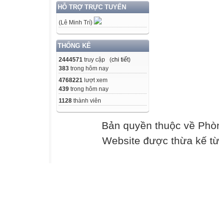
HỖ TRỢ TRỰC TUYẾN
(Lê Minh Trí)
THỐNG KÊ
2444571
truy cập (
chi tiết
)
383
trong hôm nay
4768221
lượt xem
439
trong hôm nay
1128
thành viên
Bản quyền thuộc về Phò
Website được thừa kế t