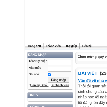
Trang chủ
Thành viên
Trợ giúp
Liên hệ
ĐĂNG NHẬP
Chào mừng quý vị
Tên truy nhập
Mật khẩu
BÀI VIẾT
(23
Ghi nhớ
Vấn đề về nhà 
Quên mật khẩu
ĐK thành viên
Thôi tôi quan sá
sinh chung của c
TIMES
nhập học 45 ngà
tôi đăng lên đâ