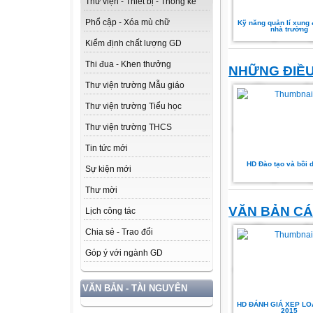
Thư viện - Thiết bị - Thống kê
Phổ cập - Xóa mù chữ
Kỹ năng quản lí xung 
nhà trường
Kiểm định chất lượng GD
Thi đua - Khen thưởng
NHỮNG ĐIỀU
Thư viện trường Mẫu giáo
Thư viện trường Tiểu học
Thư viện trường THCS
Tin tức mới
HD Đào tạo và bồi
Sự kiện mới
Thư mời
VĂN BẢN CÁ
Lịch công tác
Chia sẻ - Trao đổi
Góp ý với ngành GD
VĂN BẢN - TÀI NGUYÊN
HD ĐÁNH GIÁ XEP LOA
2015