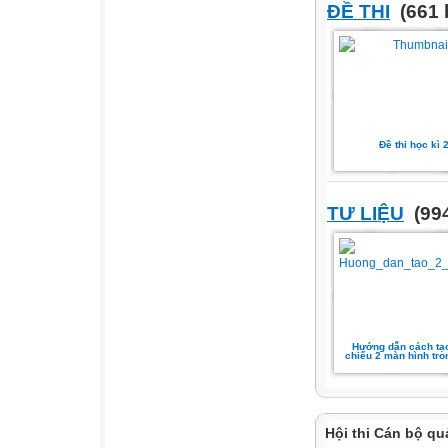
ĐỀ THI
(661 
Đề thi học kì 
TƯ LIỆU
(994
Hướng dẫn cách tạo
chiếu 2 màn hình tro
Hội thi Cán bộ qu