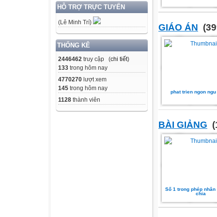
HỖ TRỢ TRỰC TUYẾN
(Lê Minh Trí)
GIÁO ÁN
(39
THỐNG KÊ
2446462
truy cập (
chi tiết
)
133
trong hôm nay
4770270
lượt xem
145
trong hôm nay
phat trien ngon ngu 
1128
thành viên
BÀI GIẢNG
(
Số 1 trong phép nhân
chia